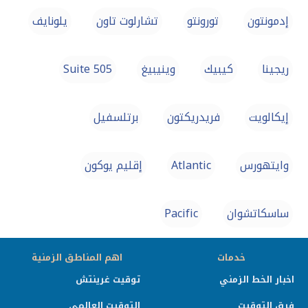
إدمونتون
تورونتو
تشارلوت تاون
يلونايف
ريجينا
كيبيك
وينيبيغ
Suite 505
إيكالويت
فريدريكتون
برتلسفيل
وايتهورس
Atlantic
إقليم يوكون
ساسكاتشوان
Pacific
خدمات
اهم المناطق الزمنية
اخبار الخط الزمني
توقيت غرينتش
فرق التوقيت
التوقيت العالمي