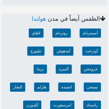
الطقس أيضاً في مدن
هولندا
أمستردام
روتردام
لاهاي
أوترخت
آيندهوفن
تيلبورج
جروننجن
آلميره
بريدا
نيميجن
انشيده
هارلم
اليجار
زانستاد
امرسفورت
أبلدورن