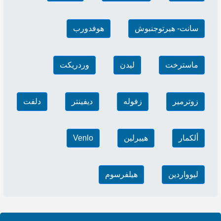
سانت- هيرتوجنبوش
هوفدورب
ماسترخت
ليدن
وردريكت
زوترمير
زفوله
ديفينتر
دلفت
ألكمار
هييرلين
Venlo
ليوواردين
هيلفرسوم