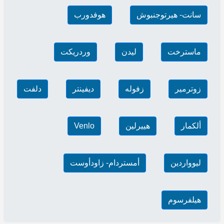
سانت- هيرتوجنبوش
هوفدورب
ماسترخت
ليدن
وردريكت
زوترمير
زفوله
ديفينتر
دلفت
ألكمار
هييرلين
Venlo
ليوواردين
أمستردام- زاودأوست
هيلفرسوم