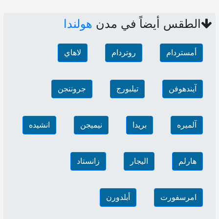
الطقس أيضاً في مدن
هولندا
أمستردام
روتردام
لاهاي
آيندهوفن
تيلبورج
جروننجن
آلميره
بريدا
نيميجن
انشيده
هارلم
اليجار
زانستاد
امرسفورت
أبلدورن