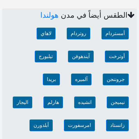
الطقس أيضاً في مدن
هولندا
أمستردام
روتردام
لاهاي
أوترخت
آيندهوفن
تيلبورج
جروننجن
آلميره
بريدا
نيميجن
انشيده
هارلم
اليجار
زانستاد
امرسفورت
أبلدورن