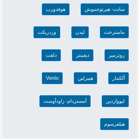
سانت- هيرتوجنبوش
هوفدورب
ماسترخت
ليدن
وردريكت
زوترمير
ديفينتر
دلفت
ألكمار
هييرلين
Venlo
ليوواردين
أمستردام- زاودأوست
هيلفرسوم