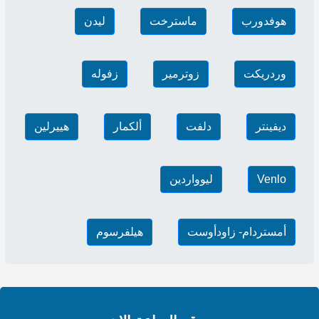
هوفدورب
ماسترخت
ليدن
وردريكت
زوترمير
زفوله
ديفينتر
دلفت
ألكمار
هييرلين
Venlo
ليوواردين
أمستردام- زاودأوست
هيلفرسوم