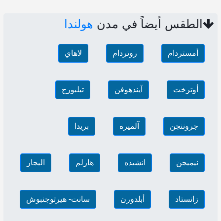
الطقس أيضاً في مدن
هولندا
أمستردام
روتردام
لاهاي
أوترخت
آيندهوفن
تيلبورج
جروننجن
آلميره
بريدا
نيميجن
انشيده
هارلم
اليجار
زانستاد
أبلدورن
سانت- هيرتوجنبوش