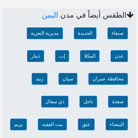
الطقس أيضاً في مدن
اليمن
صنعاء‎
الحديدة
مديرية التعزية
عدن
المكلا
إب
ذمار
محافظة عمران
سيان
زبيد
صعدة
باجل
ذي سفال
البيضاء
عتق
بيت الفقيه
يريم