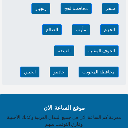
سحر
محافظة لحج
زنجبار
الحزم
مأرب
الضالع
الجوف المقببة
الغيضة
محافظة المحويت
حاديبو‎
الجبين
موقع الساعة الان
معرفة كم الساعة الان في جميع البلدان العربية وكذلك الأجنبية
وفارق التوقيت بينهم