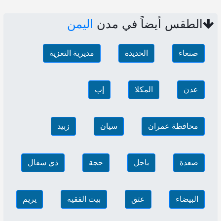
الطقس أيضاً في مدن
اليمن
صنعاء‎
الحديدة
مديرية التعزية
عدن
المكلا
إب
محافظة عمران
سيان
زبيد
صعدة
باجل
حجة
ذي سفال
البيضاء
عتق
بيت الفقيه
يريم