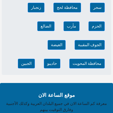
سحر
محافظة لحج
زنجبار
الحزم
مأرب
الضالع
الجوف المقببة
الغيضة
محافظة المحويت
حاديبو‎
الجبين
موقع الساعة الان
معرفة كم الساعة الان في جميع البلدان العربية وكذلك الأجنبية
وفارق التوقيت بينهم