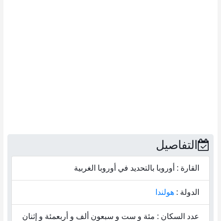
تأجير سيارات
إصلاح السيارات
غسيل سيارة
كازينو
مقبرة
كنيسة
قاعة المدينة
محل ملابس
محل بقالة
التفاصيل
المحكمة
دكتورالاسنان
القارة : أوروبا بالتحديد في أوروبا الغربية
قسم التخزين
الدولة :
هولندا
طبيب
عامل الكهرباء
عدد السكان : مئة و ست و سبعون ألف و أربعمئة و إثنان