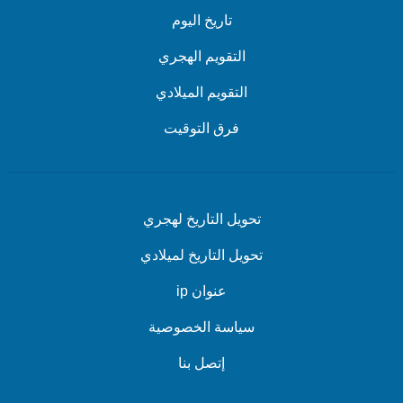
حدائق
تاريخ اليوم
مدارس
التقويم الهجري
متجر احذية
التقويم الميلادي
مول تسوق
منتجع صحي
فرق التوقيت
ملعب
تخزين
متجر
تحويل التاريخ لهجري
محطة مترو الانفاق
تحويل التاريخ لميلادي
محطة تاكسي
عنوان ip
محطة قطار
محطة العبور
سياسة الخصوصية
وكالة سفر
إتصل بنا
جامعات