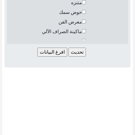
متنزه
حوض سمك
معرض الفن
ماكينة الصراف الآلي
مخبز
بنك
صالون تجميل
متجر الدراجات
مكتبة لبيع الكتب
بولينج
محطة الباص
كافيه
تخييم
تاجر سيارات