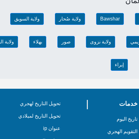
مان
نادي رياضي
العناية بالشعر
Bawshar
ولاية صُحار
ولاية السويق
محل معدات
معبد هندوسي
ريمي
ولاية نزوى
صور
بهلاء
ولاية ال
متجر السلع المنزلية
مستشفى
إبراء
كالة تامين
متجر مجوهرات
غسيل ملابس
محامي
خدمات
تحويل التاريخ لهجري
مكتبة
خمور
تحويل التاريخ لميلادي
تاريخ اليوم
مكاتب حكومية
عنوان ip
التقويم الهجري
قفال