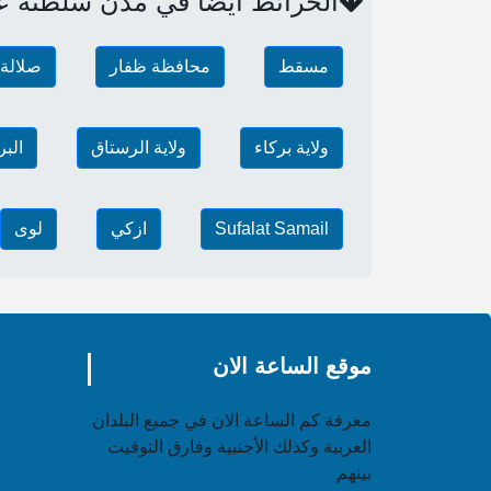
الخرائط أيضاً في مدن سلطنة ع
مسقط
محافظة ظفار
صلالة
ولاية بركاء
ولاية الرستاق
الب
Sufalat Samail
ازكي
لوى
موقع الساعة الان
معرفة كم الساعة الان في جميع البلدان
العربية وكذلك الأجنبية وفارق التوقيت
بينهم