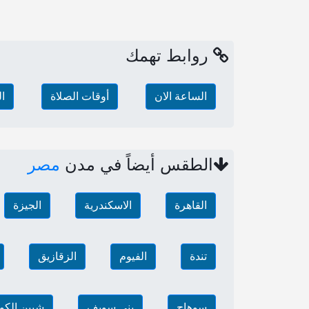
روابط تهمك
الساعة الان
أوقات الصلاة
ا
الطقس أيضاً في مدن
مصر
القاهرة
الاسكندرية
الجيزة
تندة
الفيوم
الزقازيق
سوهاج
بني سويف
شبين الكو