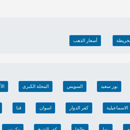
لخريطة
أسعار الذهب
بور سعيد
السويس
المحلة الكبرى
الأ
الاسماعيلية
كفر الدوار
اسوان
قنا
م
بنها
طلخا
كفر الشيخ
دكرنس